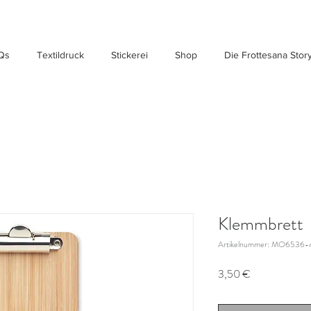
Qs
Textildruck
Stickerei
Shop
Die Frottesana Stor
Klemmbrett
Artikelnummer: MO6536-
Preis
3,50 €