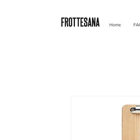
Home
FA