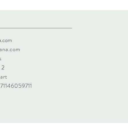
a.com
sana.com
s
 2
art
) 71146059711