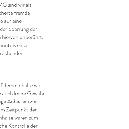
G sind wir als
icherte fremde
e auf eine
oder Sperrung der
 hiervon unberührt.
enntnis einer
prechenden
 deren Inhalte wir
te auch keine Gewähr
lige Anbieter oder
zum Zeitpunkt der
Inhalte waren zum
che Kontrolle der