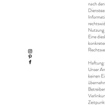
nach den 
Dienstean
Informat
rechtswid
Nutzung 
Eine dies
konkrete
Rechtsve
Haftung f
Unser Ang
keinen Ei
übernehme
Betreiber
Verlinku
Zeitpunkt