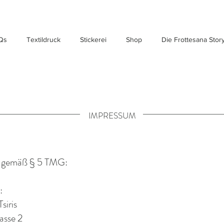
Qs
Textildruck
Stickerei
Shop
Die Frottesana Stor
IMPRESSUM
 gemäß § 5 TMG:
:
siris
asse 2