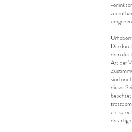
verlinkte
zumutbar
umgehend
Urheberr
Die durch
dem deut
Art der V
Zustimmun
sind nur 
dieser Se
beachtet.
trotzdem
entsprec
derartig