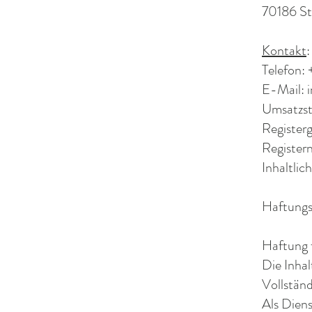
70186 St
Kontakt
:
Telefon: 
E-Mail: i
Umsatzst
Registerg
Registe
Inhaltlic
Haftungs
Haftung f
Die Inhal
Vollständ
Als Diens